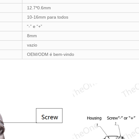
12.7*0.6mm
10-16mm para todos
“
-
” e
“
+
”
8mm
vazio
OEM/ODM é bem-vindo