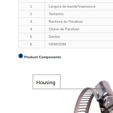
1.
Largura de banda*espessura
2.
Tamanho
3.
Ranhura do Parafuso
4.
Chave de Parafuso
5.
Dentes
6.
OEM/ODM
Product Components