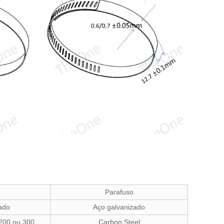
Parafuso
ado
Aço galvanizado
 200 ou 300
Carbon Steel