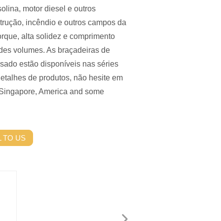
solina, motor diesel e outros
rução, incêndio e outros campos da
orque, alta solidez e comprimento
ndes volumes. As braçadeiras de
sado estão disponíveis nas séries
talhes de produtos, não hesite em
,Singapore, America and some
 TO US