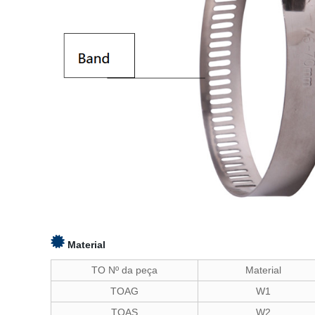
Material
TO Nº da peça
Material
TOAG
W1
TOAS
W2