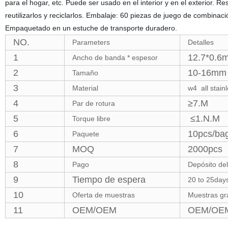
para el hogar, etc. Puede ser usado en el interior y en el exterior.
reutilizarlos y reciclarlos. Embalaje: 60 piezas de juego de combina
Empaquetado en un estuche de transporte duradero.
NO.
Parameters
Detalles
1
12.7*0.6
Ancho de banda * espesor
2
10-16mm 
Tamaño
3
Material
w4 all stain
4
≥7.M
Par de rotura
5
≤1.N.M
Torque libre
6
10pcs/bag
Paquete
7
MOQ
2000pcs
8
Pago
Depósito del
9
Tiempo de espera
20 to 25days
10
Oferta de muestras
Muestras gra
11
OEM/OEM
OEM/OEM