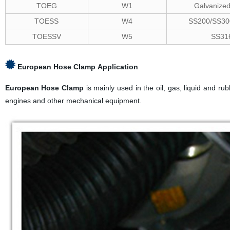
TOEG
W1
Galvanized
TOESS
W4
SS200/SS300
TOESSV
W5
SS31
European Hose Clamp
Application
European Hose Clamp
is mainly used in the oil, gas, liquid and ru
engines and other mechanical equipment.