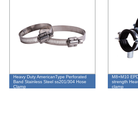
Heavy Duty AmericanType Perforated
M8+M10 EPDM
Band Stainless Steel ss201/304 Hose
strength Hea
Clamp
clamp